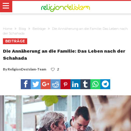
Home
Blog
Beiträge
Die Annäherung an die Familie: Das Leben nach
der Schahada
BEITRÄGE
Die Annäherung an die Familie: Das Leben nach der
Schahada
By
ReligionDesIslam-Team
2