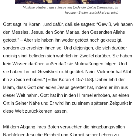
Muslime glauben, dass Jesus am Ende der Zeit in Damaskus, im
heutigen Syrien, zurückkehren wird.
Gott sagt im Koran: „und dafür, daß sie sagten: “Gewiß, wir haben
den Messias, Jesus, den Sohn Marias, den Gesandten Allahs
getötet.” – Aber sie haben ihn weder getötet noch gekreuzigt,
sondern es erschien ihnen so. Und diejenigen, die sich darüber
uneinig sind, befinden sich wahrlich im Zweifel darüber. Sie haben
kein Wissen darüber, außer daß sie Mutmaßungen folgen. Und
sie haben ihn mit Gewißheit nicht getötet. Nein! Vielmehr hat Allah
ihn zu Sich erhoben.“ [Edler Koran 4:157-158]. Daher lehrt der
Islam, dass Gott den edlen Jesus gerettet hat, indem er ihn aus
dieser Welt nahm. Gott hat ihn in den Himmel erhoben, an einen
Ort in Seiner Nähe und Er wird ihn zu einem späteren Zeitpunkt in
diese Welt zurückkehren lassen.
Mit dem Abgang ihres Boten versuchten die hingebungsvollen
Nachfolger Jesu die Reinheit und Klarheit seiner Lehren zu